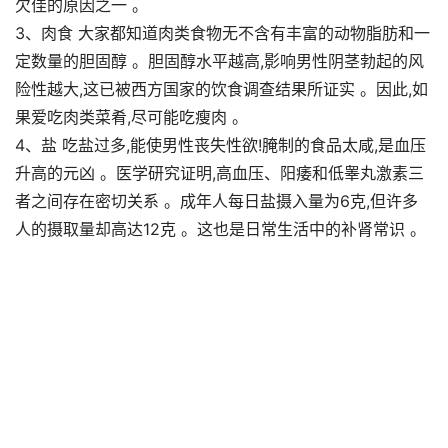
欠佳的原因之一 。
3、肉食 大家都知道肉类食物无不含有丰富的动物脂肪和一
定数量的胆固醇 。胆固醇水平越高,影响男性阴茎勃起的风
险性越大,这已被西方国家的饮食调查结果所证实 。因此,如
果爱吃肉类菜肴,尽可能吃瘦肉 。
4、盐 吃盐过多,能使男性丧失性欲!腌制的食品太咸,是血压
升高的元凶 。医学研究证明,高血压、阳痿和低睾丸激素三
者之间存在密切关系 。成年人每日盐摄入量为6克,但许多
人的摄取量却高达12克 。这也是日常生活中的补肾常识 。