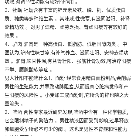
功效,对调节性功能有较好的作用 。
3、牡蛎 牡蛎含有丰富的锌元素及铁、磷、钙、优质蛋白
质、糖类等多种维生素 。其味咸,性微寒,有滋阴潜阳、补肾
涩精功效 。对男子遗精、虚劳乏损、肾虚阳痿等有较好的
效果 。
4、驴肉 驴肉是一种高蛋白、低脂肪、低胆固醇肉类 。中
医认为,驴肉性味甘凉,有补气养血、滋阴壮阳、安神去烦功
效 。驴肾,味甘性温,有益肾壮阳、强筋壮骨功效,可治疗阳痿
不举、腰膝酸软等症 。
男人壮阳不能吃什么1、面粉 经常食用精白面粉制品,会削弱
男性的生殖能力,并导致动脉阻塞,从而提高心脏病发作和产
生阳痿的风险性 。小麦加工成面粉时,它所含的锌也随之大
量流失 。
2、啤酒 两性专家最近研究发现,啤酒中含有一种化学物质,
它会限制精子的繁殖力 。男性精液因而受到影响,过早释放
卵细胞受孕所必不可少的酶 。这也是男性不育症和性能力