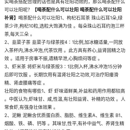
实喝茶搭配合理的话也是具有壮阳功效的，那么喝茶配什么
可以壮阳呢？
【喝茶配什么可以壮阳 喝茶配什么可以壮阳
补肾】
喝茶配什么可以壮阳1、枸杞石耳茶 珠山石耳1朵,绿
茶少许,枸杞10粒,选粒大饱满为佳 。每朵珠山石耳约泡三杯
茶,每天三朵 。
2、韭菜子茶 韭菜子与绿茶按4∶1比例,加冰糖适量,一同放
入茶杯内,沸水冲泡,代茶饮用 。此方具有养心,益肾固精之功
效 。适用于房事不振,遗精早泄,心胸烦闷等症 。
3、虾米茶 将虾米与绿茶按3∶1比例入杯,沸水冲泡15分钟
后即可饮服 。长期饮用有温肾壮阳之功效,可治疗阳痿滑
精、肾虚腰痛等症 。
壮阳的食物有哪些1、虾 虾味道鲜美,补益和药用作用都较高
。中医认为,虾味甘、咸,性温,有壮阳益肾、补精的功效 。人
常食虾,有强身壮体效果 。
2、泥鳅 泥鳅含优质蛋白质、脂肪、维生素A、维生素 B1、
烟酸、铁、磷、钙等 。其味甘,性平,有补中益气、养肾生精