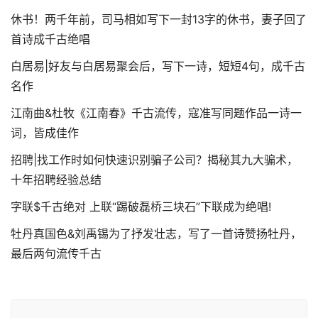
休书！两千年前，司马相如写下一封13字的休书，妻子回了
首诗成千古绝唱
白居易|好友与白居易聚会后，写下一诗，短短4句，成千古
名作
江南曲&杜牧《江南春》千古流传，寇准写同题作品一诗一
词，皆成佳作
招聘|找工作时如何快速识别骗子公司？揭秘其九大骗术，
十年招聘经验总结
字联$千古绝对 上联“踢破磊桥三块石”下联成为绝唱!
牡丹真国色&刘禹锡为了抒发壮志，写了一首诗赞扬牡丹，
最后两句流传千古