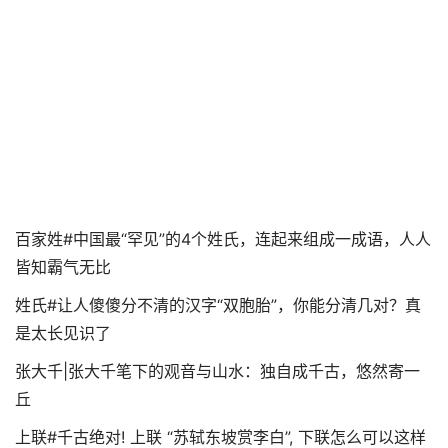
百家姓#中国最“罕见”的4个姓氏，连起来组成一成语，人人
皆知霸气无比
姓氏#让人傻傻分不清的汉字“双胞胎”，你能分清几对？真
是太长见识了
张大千|张大千笔下的观音与山水：独自成千古，悠然寄一
丘
上联#千古绝对! 上联 “苏轼东坡赏李白”, 下联怎么可以这样